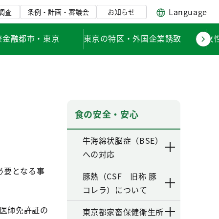
Language
調査
条例・計画・審議会
お知らせ
際金融都市・東京
東京の特区・外国企業誘致
女
食の安全・安心
牛海綿状脳症（BSE）
への対応
必要となる事
豚熱（CSF 旧称 豚
コレラ）について
医師免許証の
東京都家畜保健衛生所