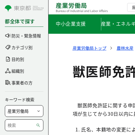
コンテンツにスキップ
都全体で探す
中小企業支援
産業・エネル
防災・緊急情報
カテゴリ別
産業労働局トップ
農林水産
目的別
獣医師免
組織別
事業者の方
キーワード検索
獣医師免許証に関する申請
項が生じてから30日以内
氏名、本籍地の変更に