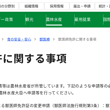
局の分野別
組織情報
採用情報
届出・申請
統計・
ギー政策
観光
農林水産
雇用就業
国
食の安全・安心
獣医療
獣医師免許に関する事項
許に関する事項
等は農林水産省が所管しています。下記のような申請等の
に農林水産大臣へ申請等を行ってください。
よる獣医師免許証の変更申請（獣医師法施行規則第3条）：獣