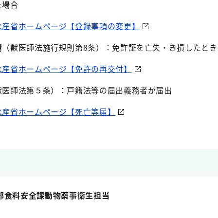
た場合
水産省ホームページ【登録事項の変更】
請（獣医師法施行規則第8条）：免許証を亡失・き損したとき
水産省ホームページ【免許の再交付】
獣医師法第５条）：戸籍法等の届出義務者が届出
水産省ホームページ【死亡等届】
部食料安全課動物薬事衛生担当