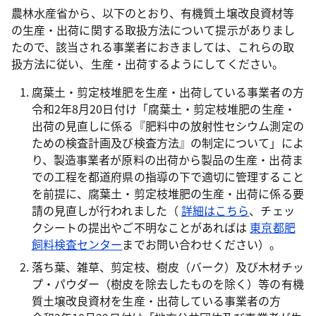
農林水産省から、以下のとおり、有機質土壌改良資材等
の生産・出荷に関する取扱方法について提示がありまし
たので、該当される事業者におきましては、これらの取
扱方法に従い、生産・出荷するようにしてください。
腐葉土・剪定枝堆肥を生産・出荷している事業者の方
令和2年8月20日付け「腐葉土・剪定枝堆肥の生産・
出荷の見直しに係る『肥料中の放射性セシウム測定の
ための検査計画及び検査方法』の制定について」によ
り、製造事業者が原料の出荷から製品の生産・出荷ま
での工程を都道府県の指導の下で適切に管理すること
を前提に、腐葉土・剪定枝堆肥の生産・出荷に係る要
請の見直しが行われました（
詳細はこちら
、チェッ
クシートの提出やご不明なことがあればは
東京都肥
飼料検査センター
までお問い合わせください）。
落ち葉、雑草、剪定枝、樹皮（バーク）及び木材チッ
プ・パウダー（樹皮を除去したものを除く）等の有機
質土壌改良資材を生産・出荷している事業者の方