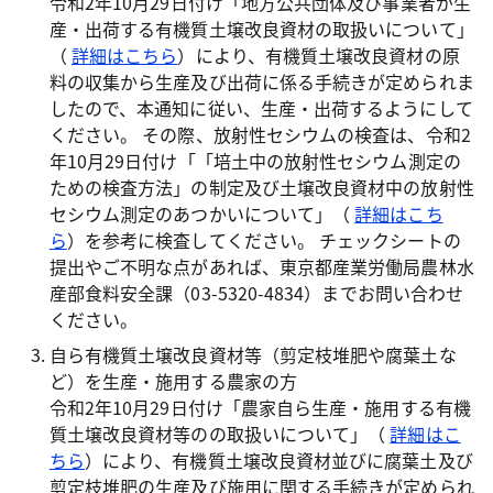
令和2年10月29日付け「地方公共団体及び事業者が生
産・出荷する有機質土壌改良資材の取扱いについて」
（
詳細はこちら
）により、有機質土壌改良資材の原
料の収集から生産及び出荷に係る手続きが定められま
したので、本通知に従い、生産・出荷するようにして
ください。 その際、放射性セシウムの検査は、令和2
年10月29日付け「「培土中の放射性セシウム測定の
ための検査方法」の制定及び土壌改良資材中の放射性
セシウム測定のあつかいについて」（
詳細はこち
ら
）を参考に検査してください。 チェックシートの
提出やご不明な点があれば、東京都産業労働局農林水
産部食料安全課（03-5320-4834）までお問い合わせ
ください。
自ら有機質土壌改良資材等（剪定枝堆肥や腐葉土な
ど）を生産・施用する農家の方
令和2年10月29日付け「農家自ら生産・施用する有機
質土壌改良資材等のの取扱いについて」（
詳細はこ
ちら
）により、有機質土壌改良資材並びに腐葉土及び
剪定枝堆肥の生産及び施用に関する手続きが定められ