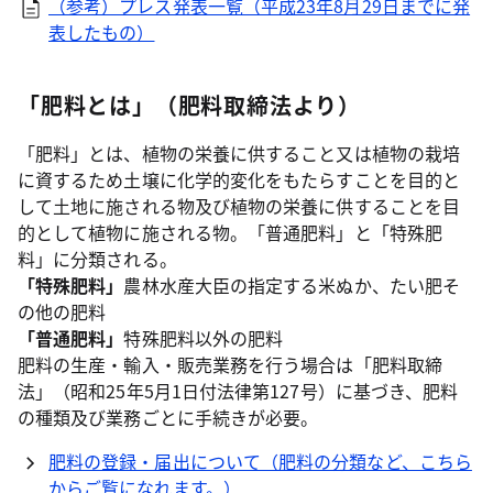
（参考）プレス発表一覧（平成23年8月29日までに発
表したもの）
「肥料とは」（肥料取締法より）
「肥料」とは、植物の栄養に供すること又は植物の栽培
に資するため土壌に化学的変化をもたらすことを目的と
して土地に施される物及び植物の栄養に供することを目
的として植物に施される物。「普通肥料」と「特殊肥
料」に分類される。
「特殊肥料」
農林水産大臣の指定する米ぬか、たい肥そ
の他の肥料
「普通肥料」
特殊肥料以外の肥料
肥料の生産・輸入・販売業務を行う場合は「肥料取締
法」（昭和25年5月1日付法律第127号）に基づき、肥料
の種類及び業務ごとに手続きが必要。
肥料の登録・届出について（肥料の分類など、こちら
からご覧になれます。）