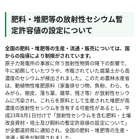
肥料・堆肥等の放射性セシウム暫
定許容値の設定について
全国の肥料・堆肥等の生産・流通・販売については、国
からの指導により制限がされています。
原子力発電所の事故に伴う放射性物質の降下の影響で、
牛に給餌していたワラや、市販されていた腐葉土から高
濃度のセシウムが検出されました。このため農林水産省
は、動植物性堆肥原料（家畜排せつ物、魚粉、わら、も
みがら、樹皮、落ち葉、雑草、残さ等）が放射性セシウ
ムに汚染され、これらを原料として生産された堆肥が高
濃度の放射性セシウムを含有する可能性があるとし、平
成23年8月1日付けで「放射性セシウムを含む肥料・土壌
改良資材・培土及び飼料の暫定許容値の設定について」
が全都道府県に通知され、全国の肥料・堆肥等の生産・
流通・販売が制限されました。