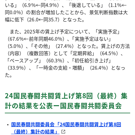
いる」（6.9％←同4.9％）、「後退している」（1.1％←
同0.0％）の割合が増加したことから、景気判断指数は大
幅に低下（26.0←同35.7）となった。
また、2025年の賃上げ予定について、「実施予定」
（67.6％←前年同期46.0％）､「実施予定はない」
（5.0％）､「その他」（27.4％）となった。賃上げの方法
（内容）（複数回答）として「定期昇給」（64.5％）､
「ベースアップ」（60.3％）､「初任給引き上げ」
（33.9％）、「一時金の支給・増額」（26.4％）となっ
た。
24国民春闘共闘賃上げ第8回（最終）集
計の結果を公表ー国民春闘共闘委員会
国民春闘共闘委員会「24国民春闘共闘賃上げ第8回
（最終）集計の結果」