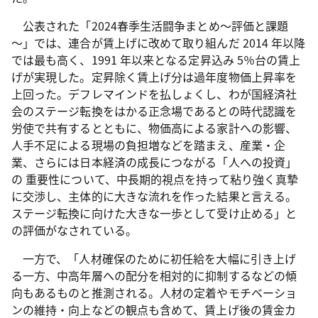
公表された「2024春季生活闘争まとめ～評価と課題
～」では、連合が賃上げに改めて取り組んだ 2014 年以降
では最も高く、1991 年以来となる定昇込み 5％台の賃上
げが実現した。定昇除く賃上げ分は過年度物価上昇率を
上回った。デフレマインドを払しょくし、わが国経済社
会のステージ転換をはかる正念場であるとの時代認識を
労使で共有するとともに、物価高による家計への影響、
人手不足による現場の負担増などを踏まえ、産業・企
業、さらには日本経済の成長につながる「人への投資」
の 重要性について、中長期的視点を持って粘り強く真摯
に交渉し、主体的に大きな流れを作った結果と言える。
ステージ転換に向けた大きな一歩として受け止める」と
の評価がなされている。
一方で、「人材確保のために初任給を大幅に引き上げ
る一方、中高年層への配分を相対的に抑制するなどの傾
向もあるものと推測される。人材の定着やモチベーショ
ンの維持・向上などの観点も含めて、賃上げ後の賃金カ