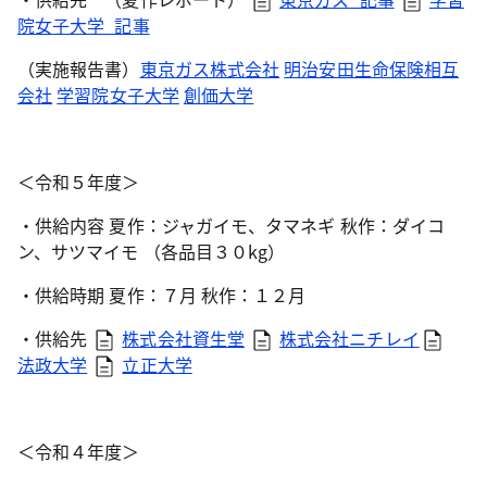
院女子大学_記事
（実施報告書）
東京ガス株式会社
明治安田生命保険相互
会社
学習院女子大学
創価大学
＜令和５年度＞
・供給内容 夏作：ジャガイモ、タマネギ 秋作：ダイコ
ン、サツマイモ （各品目３０kg）
・供給時期 夏作：７月 秋作：１２月
・供給先
株式会社資生堂
株式会社ニチレイ
法政大学
立正大学
＜令和４年度＞