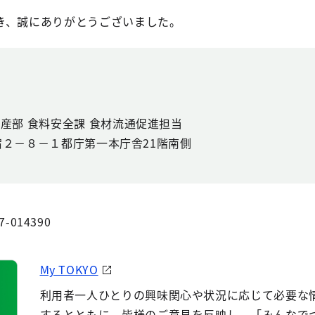
き、誠にありがとうございました。
水産部 食料安全課 食材流通促進担当
西新宿２－８－１都庁第一本庁舎21階南側
7-014390
My TOKYO
利用者一人ひとりの興味関心や状況に応じて必要な
するとともに、皆様のご意見を反映し、「みんなで