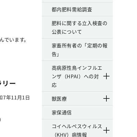
都内肥料需給調査
肥料に関する立入検査の
公表について
んでいます。
家畜所有者の「定期の報
告」
高病原性鳥インフルエ
ンザ（HPAI）への対
ラリー
応
7年11月1日
獣医療
家保通信
）
コイヘルペスウィルス
。
（KHV）病情報