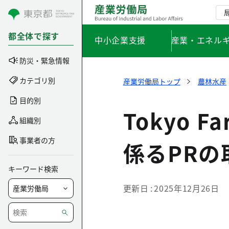
コンテンツにスキップ
都全体で探す
中小企業支援
産業・エネル
防災・緊急情報
カテゴリ別
産業労働局トップ
農林水産
目的別
Tokyo F
組織別
事業者の方
係るPRの
キーワード検索
更新日
2025年12月26日