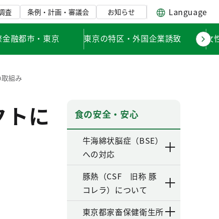
Language
調査
条例・計画・審議会
お知らせ
際金融都市・東京
東京の特区・外国企業誘致
女
Rの取組み
ェクトに
食の安全・安心
牛海綿状脳症（BSE）
への対応
豚熱（CSF 旧称 豚
コレラ）について
東京都家畜保健衛生所