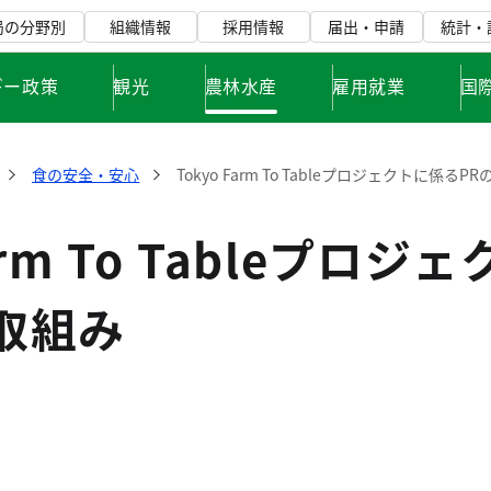
局の分野別
組織情報
採用情報
届出・申請
統計・
ギー政策
観光
農林水産
雇用就業
国
食の安全・安心
Tokyo Farm To Tableプロジェクトに係るP
arm To Tableプロジ
取組み